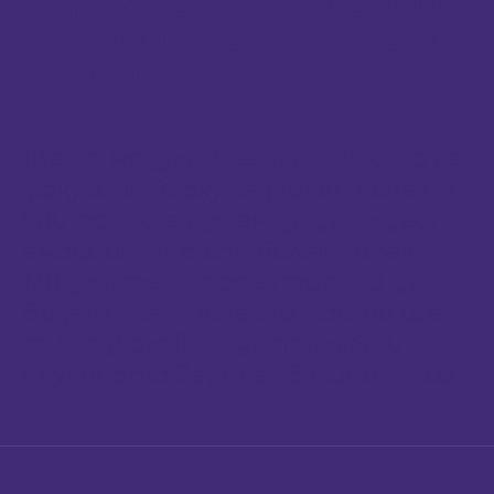
Ето какво получаваш в
различните планове и
пакети
Шест модула, всеки от които се
фокусира върху различен аспект,
които ти е нужен, за да бъдеш
емоционално стабилен човек.
Модулите са проектирани да
бъдат практически, които ще
ти позволяват да прилагаш
наученото веднага в живота си.