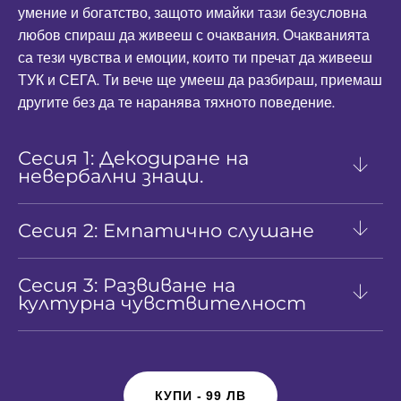
умение и богатство, защото имайки тази безусловна
любов спираш да живееш с очаквания. Очакванията
са тези чувства и емоции, които ти пречат да живееш
ТУК и СЕГА. Ти вече ще умееш да разбираш, приемаш
другите без да те наранява тяхното поведение.
Сесия 1: Декодиране на
невербални знаци.
Сесия 2: Емпатично слушане
Сесия 3: Развиване на
културна чувствителност
КУПИ - 99 ЛВ