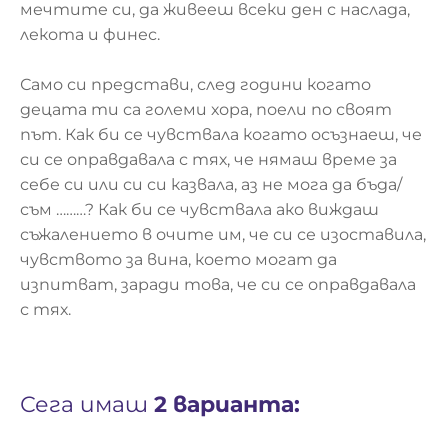
мечтите си, да живееш всеки ден с наслада,
лекота и финес.
Само си представи, след години когато
децата ти са големи хора, поели по своят
път. Как би се чувствала когато осъзнаеш, че
си се оправдавала с тях, че нямаш време за
себе си или си си казвала, аз не мога да бъда/
съм ………? Как би се чувствала ако виждаш
съжалението в очите им, че си се изоставила,
чувството за вина, което могат да
изпитват, заради това, че си се оправдавала
с тях.
Сега имаш
2 варианта: