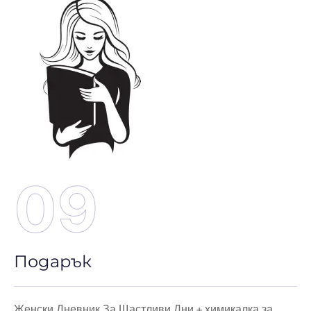
09
Подарък
Женски Дневник За Щастливи Дни + химикалка за