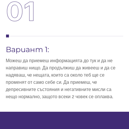
01
Вариант 1:
В
Можеш да приемеш информацията до тук и да не
Да
направиш нищо. Да продължиш да живееш и да се
чо
надяваш, че нещата, които са около теб ще се
променят от само себе си. Да приемеш, че
депресивните състояния и негативните мисли са
нещо нормално, защото всеки 2 човек се оплаква.