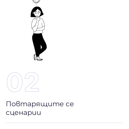
02
Повтарящите се
сценарии