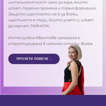
интелигентност само за хора, които
искат трайна промяна и трансформация.
Защото щастието, не е за всеки,
щастието е тези, които знаят и искат
да научат ТАЙНАТА!
Интензивна Квантова програма е
структурирана в няколко стъпки. Всяка
от тях има за цел да предизвика
определени мозъчни и биохимични
ПРОЧЕТИ ПОВЕЧЕ ↓
процеси, който да създаде устойчива
промяна САМО за 6 седмици
В тази програма създаваш собственият
си път, спираш да повтаряш сценарии от
миналото, от рода си. Започваш да
живееш живота си по собствените си
стандарти чрез любов към себе си и към