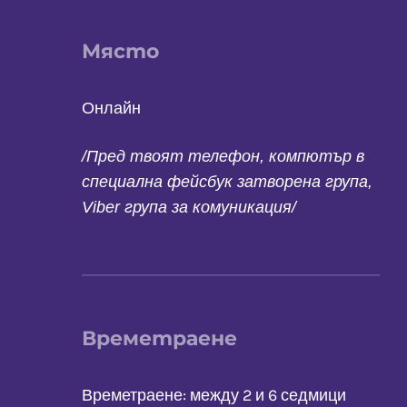
Място
Онлайн
/Пред твоят телефон, компютър в
специална фейсбук затворена група,
Viber група за комуникация/
Времетраене
Времетраене: между 2 и 6 седмици