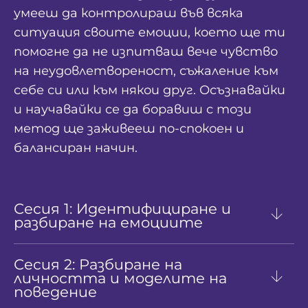
умееш да контролираш във всяка
ситуация своите емоции, което ще ти
помогне да не изпитваш вече чувство
на неудовлетвореност, съжаление към
себе си или към някои друг. Осъзнавайки
и научавайки се да боравиш с този
метод ще заживееш по-спокоен и
балансиран начин.
Сесия 1: Идентифициране и
разбиране на емоциите
Сесия 2: Разбиране на
личността и моделите на
поведение