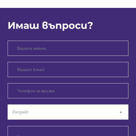
Имаш въпроси?
Ритрийт