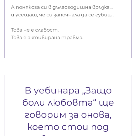
А понякога си в дългогодишна връзка…
и усещаш, че си започнала да се губиш.
Това не е слабост.
Това е активирана травма.
В уебинара „Защо
боли любовта“ ще
говорим за онова,
което стои под