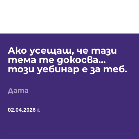
Ако усещаш, че тази
тема те докосва…
този уебинар е за теб.
Дата
02.04.2026 г.