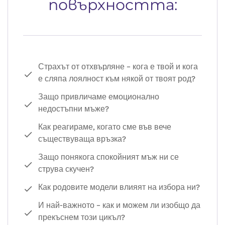
повърхността:
Страхът от отхвърляне – кога е твой и кога
е сляпа лоялност към някой от твоят род?
Защо привличаме емоционално
недостъпни мъже?
Как реагираме, когато сме във вече
съществуваща връзка?
Защо понякога спокойният мъж ни се
струва скучен?
Как родовите модели влияят на избора ни?
И най-важното – как и можем ли изобщо да
прекъснем този цикъл?