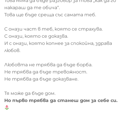
Това няма да бъде разговор за това „как да го
накараш да те обича“.
Това ще бъде среща със самата теб.
С онази част в теб, която се страхува.
С онази, която се доказва.
И с онази, която копнее за спокойна, здрава
любов.
Любовта не трябва да бъде борба.
Не трябва да бъде тревожност.
Не трябва да бъде доказване.
Тя може да бъде дом.
Но първо трябва да станеш дом за себе си.