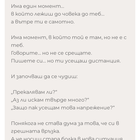
Има един момент…
в който лежиш до човека до теб…
а вътре ти е самотно.
Има момент, в който той е там, но не е с
теб.
Говорите… но не се срещате.
Пишете си… но ти усещаш дистанция.
И започваш да се чудиш:
„Прекалявам ли?“
„Аз ли искам твърде много?“
„Защо пак усещам това напрежение?“
Понякога не става дума за това, че си в
грешната връзка.
А че носиш стара болка в нова ситуация.