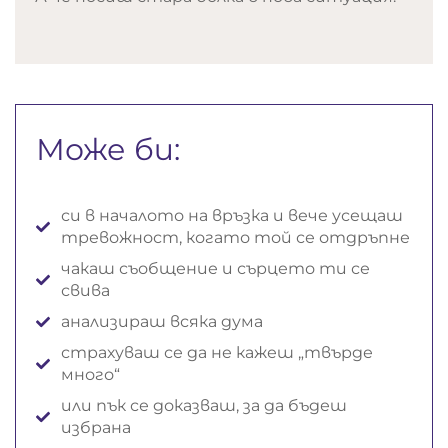
Може би:
си в началото на връзка и вече усещаш
тревожност, когато той се отдръпне
чакаш съобщение и сърцето ти се
свива
анализираш всяка дума
страхуваш се да не кажеш „твърде
много“
или пък се доказваш, за да бъдеш
избрана