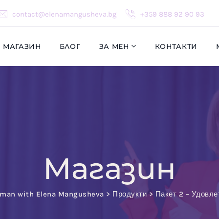
contact@elenamangusheva.bg
+359 888 92 90 93
МАГАЗИН
БЛОГ
ЗА МЕН
КОНТАКТИ
Магазин
oman with Elena Mangusheva
>
Продукти
>
Пакет 2 – Удовле