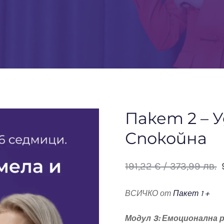
Пакет 2 – 
Спокойна
191,22
€
/ 373,99 лв.
ВСИЧКО от
Пакет 1 +
Модул 3: Емоционална 