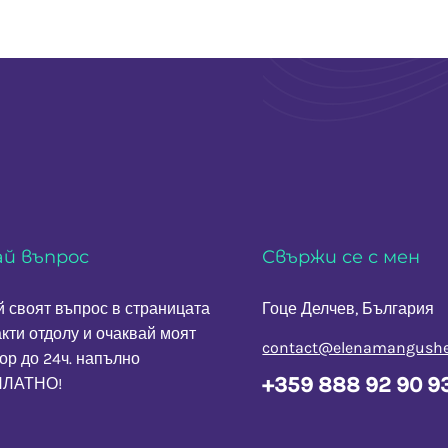
ай въпрос
Свържи се с мен
 своят въпрос в страницата
Гоце Делчев, България
акти
отдолу и очаквай моят
contact@elenamangushe
ор до 24ч. напълно
+359 888 92 90 9
ЛАТНО!