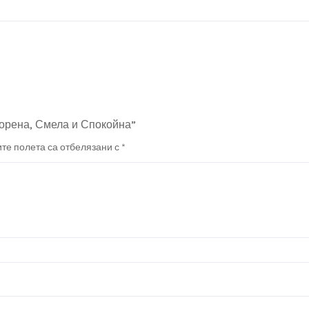
ворена, Смела и Спокойна”
те полета са отбелязани с
*