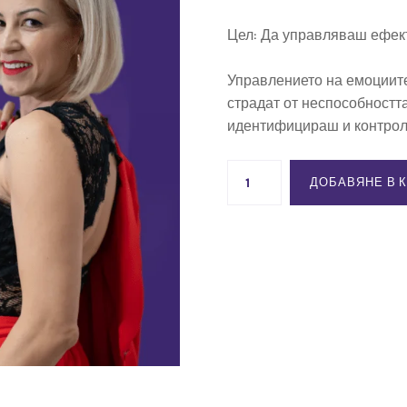
Цел: Да управляваш ефек
Управлението на емоциите 
страдат от неспособността
идентифицираш и контро
количество
ДОБАВЯНЕ В 
за
Пакет
2
-
Удовлетворена,
Смела
и
Спокойна