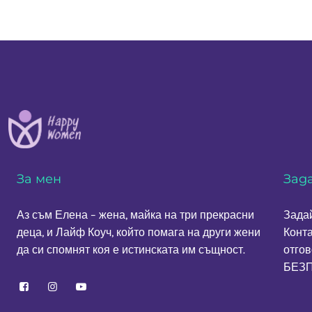
be
chosen
on
the
product
page
За мен
Зад
Аз съм Елена – жена, майка на три прекрасни
Задай
деца, и Лайф Коуч, който помага на други жени
Конт
да си спомнят коя е истинската им същност.
отгов
БЕЗП