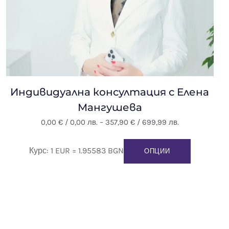
Индивидуална консултация с Елена
Мангушева
Price
0,00
€
/ 0,00 лв.
–
357,90
€
/ 699,99 лв.
range:
This
0,00 €
Курс: 1 EUR = 1.95583 BGN
product
ОПЦИИ
/
has
0,00 лв.
multiple
through
variants.
357,90 €
The
/
options
699,99 лв.
may