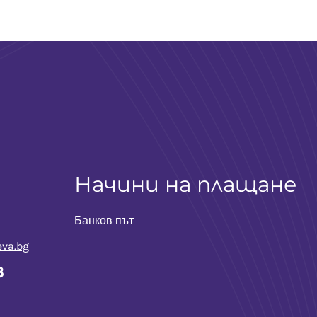
Начини на плащане
Банков път
va.bg
3