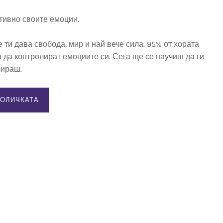
/
/
тивно своите емоции.
373,99 лв..
187,00 лв..
ти дава свобода, мир и най вече сила. 95% от хората
 да контролират емоциите си. Сега ще се научиш да ги
лираш.
КОЛИЧКАТА