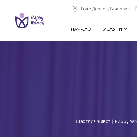
Skip
Гоце Делчев, България
to
content
НАЧАЛО
УСЛУГИ
Щастлив живот | Happy W