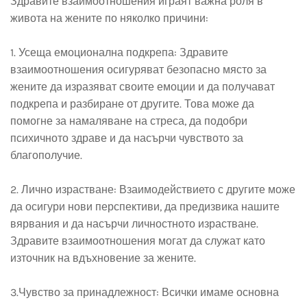
Здравите взаимоотношения играят важна роля в
живота на жените по няколко причини:
1. Усеща емоционална подкрепа: Здравите
взаимоотношения осигуряват безопасно място за
жените да изразяват своите емоции и да получават
подкрепа и разбиране от другите. Това може да
помогне за намаляване на стреса, да подобри
психичното здраве и да насърчи чувството за
благополучие.
2. Лично израстване: Взаимодействието с другите може
да осигури нови перспективи, да предизвика нашите
вярвания и да насърчи личностното израстване.
Здравите взаимоотношения могат да служат като
източник на вдъхновение за жените.
3.Чувство за принадлежност: Всички имаме основна