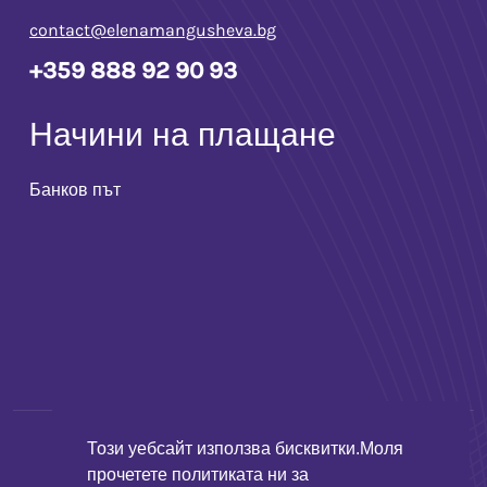
contact@elenamangusheva.bg
+359 888 92 90 93
Начини на плащане
Банков път
Този уебсайт използва бисквитки.Моля
Elena Maleva Всички права запазени © 2024. Дизайн и
прочетете политиката ни за
изработка
webmasters.bg