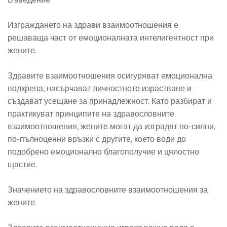
Изграждането на здрави взаимоотношения е
решаваща част от емоционалната интелигентност при
жените.
Здравите взаимоотношения осигуряват емоционална
подкрепа, насърчават личностното израстване и
създават усещане за принадлежност. Като разбират и
практикуват принципите на здравословните
взаимоотношения, жените могат да изградят по-силни,
по-пълноценни връзки с другите, което води до
подобрено емоционално благополучие и цялостно
щастие.
Значението на здравословните взаимоотношения за
жените